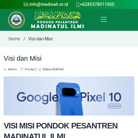
info@madinah.or.id
+6285378011000
Home
Visi dan Misi
Visi dan Misi
Admin
Disukai 2
Dibaca 3044 Kali
VISI MISI PONDOK PESANTREN
MADINATUL ILMI