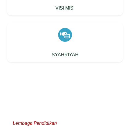
VISI MISI
SYAHRIYAH
PONDOK PESANTREN MADINATUL ILMI
“Mewujudkan Pondok Pesantren sebagai
Lembaga Pendidikan
yang Modern, Tangguh,