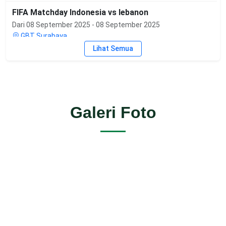
FIFA Matchday Indonesia vs lebanon
Dari 08 September 2025 - 08 September 2025
GBT Surabaya
Lihat Semua
PERINGATAN MAULID NABI MUHAMMAD SAW
Dari 04 September 2025 - 04 September 2025
Masjid At-Taqwa
Galeri Foto