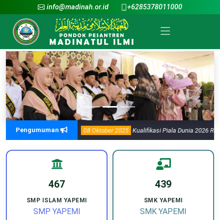
info@madinah.or.id
+6285378011000
Pengumuman
RI 1447 H.
08 Oktober 2025
Kualifikasi Piala Dunia 2026 Round 4
08 Se
467
439
SMP ISLAM YAPEMI
SMK YAPEMI
SMP YAPEMI
SMK YAPEMI